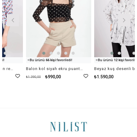
👀
Şu an
80 kişi
inceliyor!
👀
Şu an
20 kişi
inceliyor!
⭐️
Bu ürünü
66 kişi
favoriledi!
⭐️
Bu ürünü
12 kişi
favoriledi!
🛒
96 kişi
sepetine ekledi!
🛒
53 kişi
sepetine ekledi!
Balon kol siyah ekru puantiyeli tül crop bluz ve straplez body kombin
Beyaz kuş desenli beli büzgü detaylı uzun gömlek
✅
Bugün
34 adet
satıldı
✅
Bugün
88 adet
satıldı
₺990,00
₺1.590,00
₺1.390,00