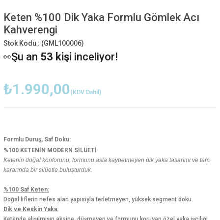
Keten %100 Dik Yaka Formlu Gömlek Acı
Kahverengi
Stok Kodu :
(GML100006)
Şu an
53 kişi
inceliyor!
👀
Bu ürünü
43 kişi
favoriledi!
⭐️
39 kişi
sepetine ekledi!
🛒
Bugün
79 adet
satıldı
₺1.990,00
✅
(KDV Dahil)
Formlu Duruş, Saf Doku:
%100 KETENİN MODERN SİLÜETİ
Ketenin doğal konforunu, formunu asla kaybetmeyen dik yaka tasarımı ve tam
kararında bir silüetle buluşturduk.
%100 Saf Keten:
Doğal liflerin nefes alan yapısıyla terletmeyen, yüksek segment doku.
Dik ve Keskin Yaka:
Ketende alışılmışın aksine, düşmeyen ve formunu koruyan özel yaka işçiliği.