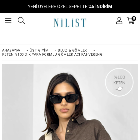
YENİ ÜYELERE ÖZEL SEPETTE
%5 İNDİRİM
0
ANASAYFA
>
ÜST GIYIM
>
BLUZ & GÖMLEK
>
KETEN %100 DIK YAKA FORMLU GÖMLEK ACI KAHVERENGI