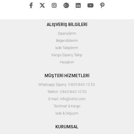
ALIŞVERİŞ BİLGİLERİ
Siparişlerim
Beğendiklerim
İade Taleplerim
Kargo/Sipariş Takip
Hesabım
MÜŞTERİ HİZMETLERİ
Whatsapp Sipariş: 0 850 840 10 50
Telefon: 0 850 840 10 50
E-mail:
info@nilist.com
Teslimat & Kargo
İ
ade & Değişim
KURUMSAL