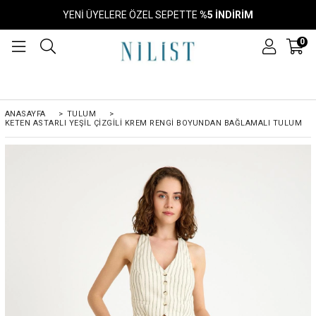
YENİ ÜYELERE ÖZEL SEPETTE
%5 İNDİRİM
0
ANASAYFA
>
TULUM
>
KETEN ASTARLI YEŞIL ÇIZGILI KREM RENGI BOYUNDAN BAĞLAMALI TULUM