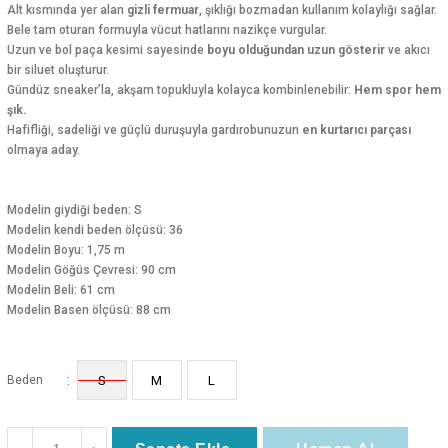
Alt kısmında yer alan
gizli fermuar
, şıklığı bozmadan kullanım kolaylığı sağlar.
Bele tam oturan formuyla vücut hatlarını nazikçe vurgular.
Uzun ve bol paça kesimi sayesinde
boyu olduğundan uzun gösterir
ve akıcı
bir siluet oluşturur.
Gündüz sneaker’la, akşam topukluyla kolayca kombinlenebilir:
Hem spor hem
şık.
Hafifliği, sadeliği ve güçlü duruşuyla gardırobunuzun
en kurtarıcı parçası
olmaya aday.
Modelin giydiği beden: S
Modelin kendi beden ölçüsü: 36
Modelin Boyu: 1,75 m
Modelin Göğüs Çevresi: 90 cm
Modelin Beli: 61 cm
Modelin Basen ölçüsü: 88 cm
:
Beden
S
M
L