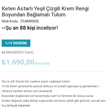
Keten Astarlı Yeşil Çizgili Krem Rengi
Boyundan Bağlamalı Tulum
Stok Kodu :
(TLM00020)
Şu an
88 kişi
inceliyor!
👀
Bu ürünü
46 kişi
favoriledi!
⭐️
89 kişi
sepetine ekledi!
🛒
Bugün
84 adet
satıldı
✅
%
19
İNDIRIM
₺2.090,00
(KDV Dahil)
₺1.690,00
(KDV Dahil)
Giy ve çık! Günün her saatine uyum sağlayan tulum
%100 keten görünümlü pamuk dokusu ve astarlı yapısıyla
iç göstermez
–
rahatça hareket etmen için tasarlandı.
Boyundan bağlamalı üst tasarımıyla zarif ve feminen bir duruş sunar.
Önden düğmeli yaka detayı sayesinde üst kısmı yelek gibi görünür, ancak tam
boy
birleşik tulumdur
.