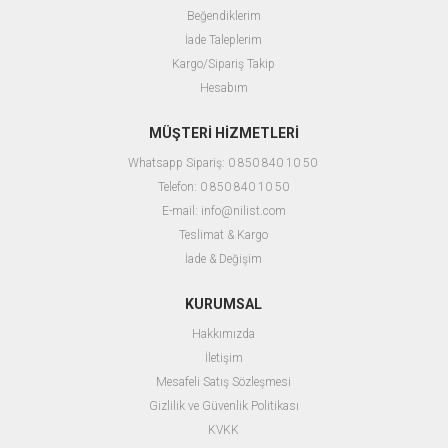
Beğendiklerim
İade Taleplerim
Kargo/Sipariş Takip
Hesabım
MÜŞTERİ HİZMETLERİ
Whatsapp Sipariş: 0 850 840 10 50
Telefon: 0 850 840 10 50
E-mail:
info@nilist.com
Teslimat & Kargo
İ
ade & Değişim
KURUMSAL
Hakkımızda
İletişim
Mesafeli Satış Sözleşmesi
Gizlilik ve Güvenlik Politikası
KVKK