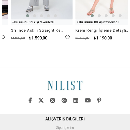
👀
Şu an
47 kişi
inceliyor!
👀
Şu an
42 kişi
inceliyor!
⭐️
Bu ürünü
91 kişi
favoriledi!
⭐️
Bu ürünü
80 kişi
favoriledi!
🛒
16 kişi
sepetine ekledi!
🛒
60 kişi
sepetine ekledi!
Gri İnce Askılı Straight Kesim Tulum
Krem Rengi İşleme Detaylı Keten Şort Tulum
✅
Bugün
47 adet
satıldı
✅
Bugün
48 adet
satıldı
₺1.590,00
₺1.190,00
₺1.890,00
₺1.490,00
ALIŞVERİŞ BİLGİLERİ
Siparişlerim