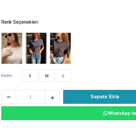
Renk Seçenekleri
:
Beden
S
M
L
WhatsApp ile