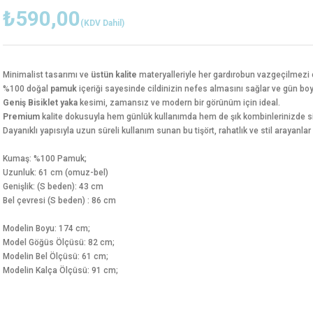
₺590,00
(KDV Dahil)
Minimalist tasarımı ve
üstün kalite
materyalleriyle her gardırobun vazgeçilmezi 
%100 doğal
pamuk
içeriği sayesinde cildinizin nefes almasını sağlar ve gün 
Geniş Bisiklet yaka
kesimi, zamansız ve modern bir görünüm için ideal.
Premium
kalite dokusuyla hem günlük kullanımda hem de şık kombinlerinizde si
Dayanıklı yapısıyla uzun süreli kullanım sunan bu tişört, rahatlık ve stil arayanl
Kumaş: %100 Pamuk;
Uzunluk: 61 cm (omuz-bel)
Genişlik: (S beden): 43 cm
Bel çevresi (S beden) : 86 cm
Modelin Boyu: 174 cm;
Model Göğüs Ölçüsü: 82 cm;
Modelin Bel Ölçüsü: 61 cm;
Modelin Kalça Ölçüsü: 91 cm;