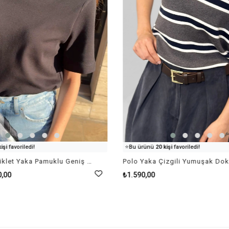
inceliyor!
👀
Şu an
26 kişi
inceliyor!
işi
favoriledi!
⭐️
Bu ürünü
20 kişi
favoriledi!
ne ekledi!
🛒
93 kişi
sepetine ekledi!
Premium Bisiklet Yaka Pamuklu Geniş Yaka Kadın Siyah T-shirt Basic
et
satıldı
✅
Bugün
39 adet
satıldı
0,00
₺1.590,00