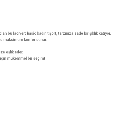
olan bu lacivert
basic
kadın tişört, tarzınıza sade bir şıklık katıyor.
boyu maksimum konfor sunar.
ze eşlik eder.
ar için mükemmel bir seçim!