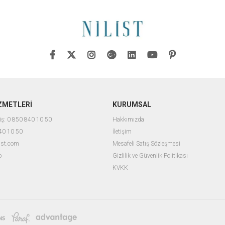
ZMETLERİ
KURUMSAL
iş: 0 850 840 10 50
Hakkımızda
840 10 50
İletişim
ist.com
Mesafeli Satış Sözleşmesi
o
Gizlilik ve Güvenlik Politikası
KVKK