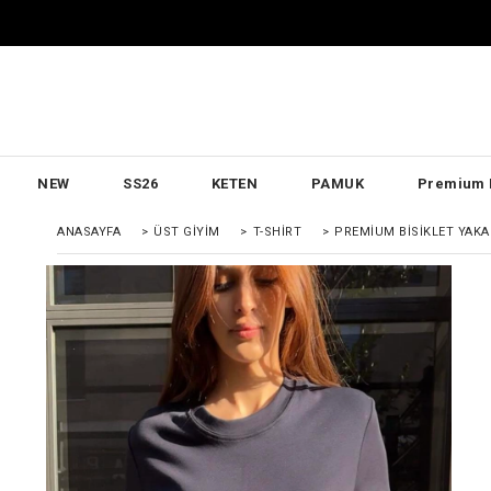
NEW
SS26
KETEN
PAMUK
Premium 
ANASAYFA
>
ÜST GIYIM
>
T-SHIRT
>
PREMIUM BISIKLET YAKA