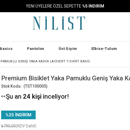
YENİ ÜYELERE ÖZEL SEPETTE
%5 İNDİRİM
Basics
Pantolon
Üst Giyim
Elbise-Tulum
 PAMUKLU GENIŞ YAKA KADIN LACIVERT T-SHIRT BASIC
Premium Bisiklet Yaka Pamuklu Geniş Yaka Ka
Stok Kodu :
(TST100005)
Şu an
24 kişi
inceliyor!
👀
Bu ürünü
99 kişi
favoriledi!
⭐️
23 kişi
sepetine ekledi!
🛒
%
25
İNDIRIM
Bugün
19 adet
satıldı
✅
₺790,00
(KDV Dahil)