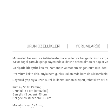
ÜRÜN ÖZELLIKLERI
YORUMLAR
(0)
Minimalist tasarımı ve
üstün kalite
materyalleriyle her gardırobun vazge
%100 doğal
pamuk
içeriği sayesinde cildinizin nefes almasını sağlar 
Geniş Bisiklet yaka
kesimi, zamansız ve modern bir görünüm için ideal.
Premium
kalite dokusuyla hem günlük kullanımda hem de şık kombinleri
Dayanıklı yapısıyla uzun süreli kullanım sunan bu tişört, rahatlık ve sti
Kumaş: %100 Pamuk;
Uzunluk: 61 cm (omuz-bel)
Genişlik: (S beden): 43 cm
Bel çevresi (S beden) : 86 cm
Modelin Boyu: 174 cm;