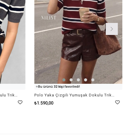
👀
Şu an
100 kişi
inceliyor!
⭐️
Bu ürünü
32 kişi
favoriledi!
🛒
53 kişi
sepetine ekledi!
Polo Yaka Çizgili Yumuşak Dokulu Triko - Gri
Polo Yaka Çizgili Yumuşak Dokulu Triko - Bordo
✅
Bugün
11 adet
satıldı
₺1.590,00