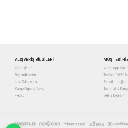
ALIŞVERİŞ BİLGİLERİ
MÜŞTERİ Hİ
Siparişlerim
Whatsapp Sipar
Beğendiklerim
Telefon: 0 850 
İade Taleplerim
E-mail:
info@nil
Kargo/Sipariş Takip
Teslimat & Karg
Hesabım
İ
ade & Değişim