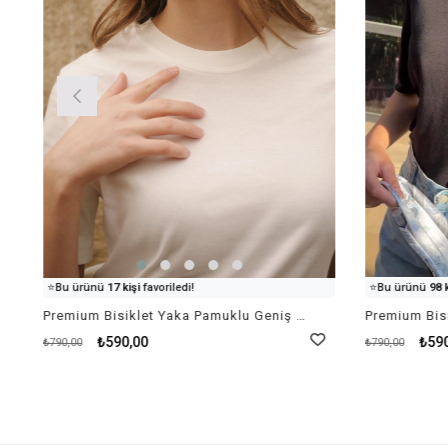
👀
Şu an
58 kişi
inceliyor!
👀
Şu an
69 kişi
⭐️
Bu ürünü
17 kişi
favoriledi!
⭐️
Bu ürünü
98 k
🛒
65 kişi
sepetine ekledi!
🛒
34 kişi
sepeti
Premium Bisiklet Yaka Pamuklu Geniş Yaka Kadın Beyaz T-shirt Basic
✅
Bugün
88 adet
satıldı
✅
Bugün
94 ad
₺590,00
₺59
₺790,00
₺790,00