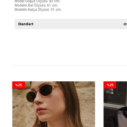
Model Göğüs Ölçüsü: 82 cm;
Modelin Bel Ölçüsü: 61 cm;
Modelin Kalça Ölçüsü: 91 cm;
Standart
st
%25
%25
İndirim
İndirim
%25İndirim
%25İndirim