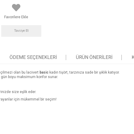
Favorilere Ekle
Tavsiye Et
ÖDEME SEÇENEKLERI
ÜRÜN ÖNERILERI
çilmezi olan bu lacivert
basic
kadın tişört, tarzınıza sade bir şıklık katıyor.
ve gün boyu maksimum konfor sunar.
nizde size eşlik eder.
l arayanlar için mükemmel bir seçim!