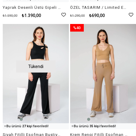
🛒
61 kişi
sepetine ekledi!
🛒
63 kişi
sepetine ekledi!
Yaprak Desenli Üstü Gipeli Sırt Dekolteli Uzun Elbise
ÖZEL TASARIM / Limited Edition - Ekru Mavi Fisto İşlemeli Askılı Crop Bustiyer
✅
Bugün
17 adet
satıldı
✅
Bugün
100 adet
satıldı
₺1.390,00
₺690,00
₺1.590,00
₺1.290,00
%40
İndirim
%40İndirim
Tükendi
👀
Şu an
43 kişi
inceliyor!
👀
Şu an
55 kişi
inceliyor!
⭐️
Bu ürünü
27 kişi
favoriledi!
⭐️
Bu ürünü
35 kişi
favoriledi!
🛒
29 kişi
sepetine ekledi!
🛒
28 kişi
sepetine ekledi!
Siyah Fitilli Eşofman Bustiyer Takım
Krem Rengi Fitilli Eşofman Bustiyer Takım