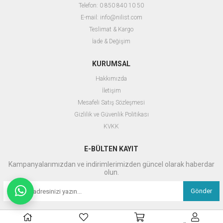
Telefon: 0 850 840 10 50
E-mail:
info@nilist.com
Teslimat & Kargo
İ
ade & Değişim
KURUMSAL
Hakkımızda
İletişim
Mesafeli Satış Sözleşmesi
Gizlilik ve Güvenlik Politikası
KVKK
E-BÜLTEN KAYIT
Kampanyalarımızdan ve indirimlerimizden güncel olarak haberdar
olun.
Gönder