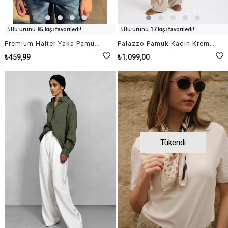
👀
Şu an
63 kişi
inceliyor!
👀
Şu an
26 kişi
inceliyor!
⭐️
Bu ürünü
85 kişi
favoriledi!
⭐️
Bu ürünü
17 kişi
favoriledi!
🛒
58 kişi
sepetine ekledi!
🛒
18 kişi
sepetine ekledi!
Premium Halter Yaka Pamuk Kaşkorse Fitilli Kadın Krem Rengi Atlet T-shirt Basic
Palazzo Pamuk Kadın Krem Rengi Kahverengi Çizgili Pantolon
✅
Bugün
55 adet
satıldı
✅
Bugün
24 adet
satıldı
₺459,99
₺1.099,00
Tükendi