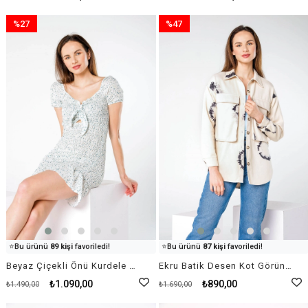
%27
%47
İndirim
İndirim
%27İndirim
%47İndirim
👀
Şu an
65 kişi
inceliyor!
👀
Şu an
17 kişi
inceliyor!
⭐️
Bu ürünü
89 kişi
favoriledi!
⭐️
Bu ürünü
87 kişi
favoriledi!
🛒
92 kişi
sepetine ekledi!
🛒
98 kişi
sepetine ekledi!
Beyaz Çiçekli Önü Kurdele Detaylı Büzgülü Mini Elbise
Ekru Batik Desen Kot Görünümlü Cepli Gömlek Ceket
✅
Bugün
91 adet
satıldı
✅
Bugün
47 adet
satıldı
₺1.090,00
₺890,00
₺1.490,00
₺1.690,00