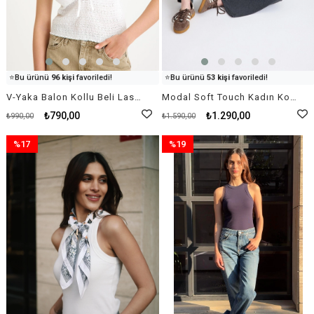
👀
Şu an
79 kişi
inceliyor!
👀
Şu an
14 kişi
inceliyor!
⭐️
Bu ürünü
96 kişi
favoriledi!
⭐️
Bu ürünü
53 kişi
favoriledi!
🛒
76 kişi
sepetine ekledi!
🛒
16 kişi
sepetine ekledi!
V-Yaka Balon Kollu Beli Lastik Detaylı Pamuk Fisto Beyaz Bluz
Modal Soft Touch Kadın Koyu Gri İspanyol Paça Flared Tayt Bluz Yoga Takımı
✅
Bugün
72 adet
satıldı
✅
Bugün
82 adet
satıldı
₺790,00
₺1.290,00
₺990,00
₺1.590,00
%17
%19
İndirim
İndirim
%17İndirim
%19İndirim