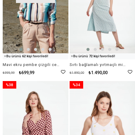
👀
Şu an
20 kişi
inceliyor!
👀
Şu an
30 kişi
inceliyor!
⭐️
Bu ürünü
62 kişi
favoriledi!
⭐️
Bu ürünü
72 kişi
favoriledi!
🛒
37 kişi
sepetine ekledi!
🛒
20 kişi
sepetine ekledi!
Mavi ekru pembe çizgili cep detaylı gömlek
Sırtı bağlamalı yırtmaçlı midi boy tasarım elbise açık mint
✅
Bugün
39 adet
satıldı
✅
Bugün
83 adet
satıldı
₺699,99
₺1.490,00
₺999,99
₺1.890,00
%38
%34
İndirim
İndirim
%38İndirim
%34İndirim