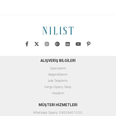
ALIŞVERİŞ BİLGİLERİ
Siparişlerim
Beğendiklerim
İade Taleplerim
Kargo/Sipariş Takip
Hesabım
MÜŞTERİ HİZMETLERİ
Whatsapp Sipariş: 0 850 840 10 50