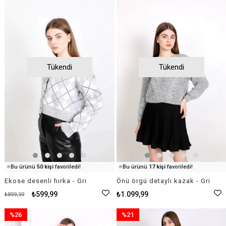
Tükendi
Tükendi
👀
Şu an
100 kişi
inceliyor!
👀
Şu an
15 kişi
inceliyor!
⭐️
Bu ürünü
50 kişi
favoriledi!
⭐️
Bu ürünü
17 kişi
favoriledi!
🛒
18 kişi
sepetine ekledi!
🛒
51 kişi
sepetine ekledi!
Ekose desenli hırka - Gri
Önü örgü detaylı kazak - Gri
✅
Bugün
92 adet
satıldı
✅
Bugün
77 adet
satıldı
₺599,99
₺1.099,99
₺899,99
%26
%21