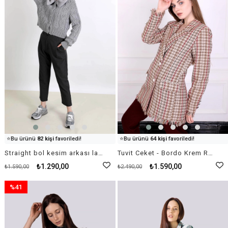
👀
Şu an
41 kişi
inceliyor!
👀
Şu an
68 kişi
inceliyor!
⭐️
Bu ürünü
82 kişi
favoriledi!
⭐️
Bu ürünü
64 kişi
favoriledi!
🛒
61 kişi
sepetine ekledi!
🛒
41 kişi
sepetine ekledi!
Straight bol kesim arkası lastikli kumaş pantolon - Gri
Tuvit Ceket - Bordo Krem Rengi
✅
Bugün
61 adet
satıldı
✅
Bugün
49 adet
satıldı
₺1.290,00
₺1.590,00
₺1.590,00
₺2.490,00
%41
İndirim
%41İndirim