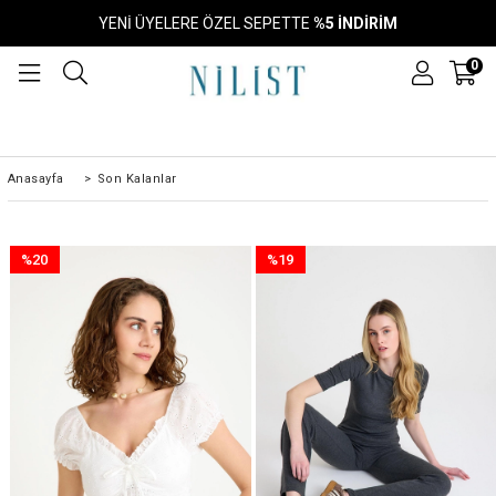
TÜM ÜRÜNLERDE 2. ÜRÜN SEPETTE
%15 İNDİRİMLİ!
0
Anasayfa
>
Son Kalanlar
%20
%19
İndirim
İndirim
%20İndirim
%19İndirim