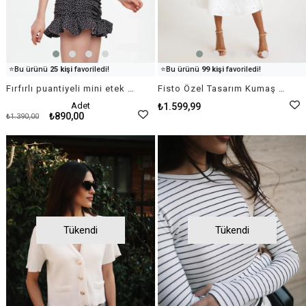
👀
Şu an
88 kişi
inceliyor!
👀
Şu an
58 kişi
inceliyor!
⭐️
Bu ürünü
25 kişi
favoriledi!
⭐️
Bu ürünü
99 kişi
favoriledi!
🛒
14 kişi
sepetine ekledi!
🛒
46 kişi
sepetine ekledi!
Fırfırlı puantiyeli mini etek siyah
Fisto Özel Tasarım Kumaş Beyaz Midi Elbise
✅
Bugün
52 adet
satıldı
✅
Bugün
23 adet
satıldı
Adet
₺1.599,99
₺890,00
₺1.390,00
Tükendi
Tükendi