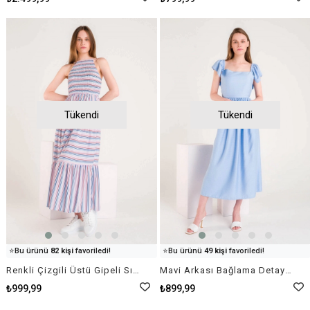
Tükendi
Tükendi
👀
Şu an
46 kişi
inceliyor!
👀
Şu an
69 kişi
inceliyor!
⭐️
Bu ürünü
82 kişi
favoriledi!
⭐️
Bu ürünü
49 kişi
favoriledi!
🛒
95 kişi
sepetine ekledi!
🛒
97 kişi
sepetine ekledi!
Renkli Çizgili Üstü Gipeli Sırt Dekolteli Uzun Elbise
Mavi Arkası Bağlama Detaylı Omuzları Fırfırlı Düz Yaka Elbise
✅
Bugün
93 adet
satıldı
✅
Bugün
93 adet
satıldı
₺999,99
₺899,99