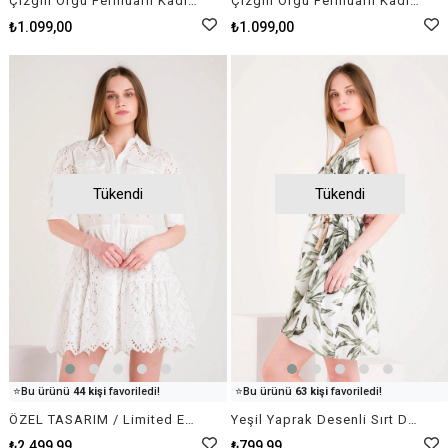
Çizgili Örgü Fermuarlı Kadın Lacivert Beyaz Kazak Hırka Triko Casual
Çizgili Örgü Fermuarlı Kadın Siyah Beyaz Krem Rengi Kazak Hırka Triko Casual
✅
Bugün
34 adet
satıldı
✅
Bugün
95 adet
satıldı
₺1.099,00
₺1.099,00
Tükendi
Tükendi
👀
Şu an
49 kişi
inceliyor!
👀
Şu an
41 kişi
inceliyor!
⭐️
Bu ürünü
44 kişi
favoriledi!
⭐️
Bu ürünü
63 kişi
favoriledi!
🛒
96 kişi
sepetine ekledi!
🛒
57 kişi
sepetine ekledi!
ÖZEL TASARIM / Limited Edition - Beyaz Tamamı Fisto İşlemeli Mini Elbise
Yeşil Yaprak Desenli Sırt Detaylı Hasır Kemerli Mini Keten Elbise
✅
Bugün
26 adet
satıldı
✅
Bugün
58 adet
satıldı
₺2.499,99
₺799,99