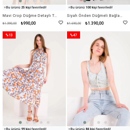
👀
Şu an
92 kişi
inceliyor!
👀
Şu an
46 kişi
inceliyor!
⭐️
Bu ürünü
25 kişi
favoriledi!
⭐️
Bu ürünü
100 kişi
favoriledi!
🛒
49 kişi
sepetine ekledi!
🛒
53 kişi
sepetine ekledi!
Mavi Crop Düğme Detaylı Tuvit Crop Bustiyer
Siyah Önden Düğmeli Bağlamalı Palazzo Pantolonlu Takım
✅
Bugün
76 adet
satıldı
✅
Bugün
84 adet
satıldı
₺990,00
₺1.390,00
₺1.390,00
₺1.690,00
%13
%47
İndirim
İndirim
%13İndirim
%47İndirim
👀
Şu an
79 kişi
inceliyor!
👀
Şu an
48 kişi
inceliyor!
⭐️
Bu ürünü
99 kişi
favoriledi!
⭐️
Bu ürünü
84 kişi
favoriledi!