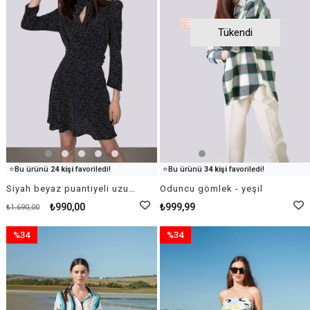
Tükendi
👀
Şu an
27 kişi
inceliyor!
👀
Şu an
27 kişi
inceliyor!
⭐️
Bu ürünü
24 kişi
favoriledi!
⭐️
Bu ürünü
34 kişi
favoriledi!
🛒
30 kişi
sepetine ekledi!
🛒
85 kişi
sepetine ekledi!
Siyah beyaz puantiyeli uzun kollu mini elbise şifon
Oduncu gömlek - yeşil
✅
Bugün
34 adet
satıldı
✅
Bugün
40 adet
satıldı
₺990,00
₺999,99
₺1.690,00
%34
%34
İndirim
İndirim
%34İndirim
%34İndirim