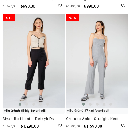
✅
Bugün
11 adet
satıldı
✅
Bugün
25 adet
satıldı
₺990,00
₺890,00
₺1.590,00
₺1.490,00
%19
%16
İndirim
İndirim
%19İndirim
%16İndirim
👀
Şu an
29 kişi
inceliyor!
👀
Şu an
41 kişi
inceliyor!
⭐️
Bu ürünü
68 kişi
favoriledi!
⭐️
Bu ürünü
37 kişi
favoriledi!
🛒
11 kişi
sepetine ekledi!
🛒
64 kişi
sepetine ekledi!
Siyah Beli Lastik Detaylı Duble Paça Kumaş Pantolon
Gri İnce Askılı Straight Kesim Tulum
✅
Bugün
48 adet
satıldı
✅
Bugün
54 adet
satıldı
₺1.290,00
₺1.590,00
₺1.590,00
₺1.890,00