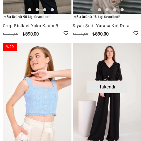
👀
Şu an
85 kişi
inceliyor!
👀
Şu an
38 kişi
inceliyor!
⭐️
Bu ürünü
90 kişi
favoriledi!
⭐️
Bu ürünü
13 kişi
favoriledi!
🛒
100 kişi
sepetine ekledi!
🛒
53 kişi
sepetine ekledi!
Crop Bisiklet Yaka Kadın Beyaz Triko
Siyah Şerit Yarasa Kol Detaylı Örgü Kadın Krem Rengi Kazak Triko
✅
Bugün
34 adet
satıldı
✅
Bugün
32 adet
satıldı
₺890,00
₺890,00
₺1.290,00
₺1.590,00
%29
İndirim
%29İndirim
Tükendi