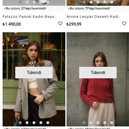
👀
Şu an
82 kişi
inceliyor!
👀
Şu an
91 kişi
inceliyor!
⭐️
Bu ürünü
27 kişi
favoriledi!
⭐️
Bu ürünü
77 kişi
favoriledi!
🛒
62 kişi
sepetine ekledi!
🛒
73 kişi
sepetine ekledi!
Palazzo Pamuk Kadın Beyaz Kumaş Pantolon
Anime Leopar Desenli Kadın Kahverengi Siyah Krem Rengi Fular
✅
Bugün
69 adet
satıldı
✅
Bugün
22 adet
satıldı
₺1.490,00
₺299,99
Tükendi
Tükendi
👀
Şu an
23 kişi
inceliyor!
👀
Şu an
63 kişi
inceliyor!