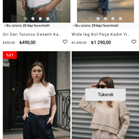
👀
Şu an
74 kişi
inceliyor!
👀
Şu an
16 kişi
inceliyor!
⭐️
Bu ürünü
23 kişi
favoriledi!
⭐️
Bu ürünü
29 kişi
favoriledi!
🛒
15 kişi
sepetine ekledi!
🛒
44 kişi
sepetine ekledi!
Gri Sarı Turuncu Desenli Kadın Fular
Wide leg Bol Paça Kadın Yıkamalı Lacivert Denim Jean Kot Pantolon
✅
Bugün
44 adet
satıldı
✅
Bugün
93 adet
satıldı
₺490,00
₺1.290,00
₺590,00
₺1.590,00
%31
İndirim
%31İndirim
Tükendi