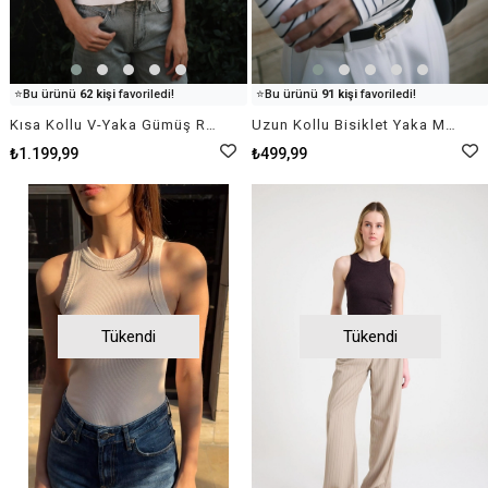
👀
Şu an
60 kişi
inceliyor!
👀
Şu an
89 kişi
inceliyor!
⭐️
Bu ürünü
62 kişi
favoriledi!
⭐️
Bu ürünü
91 kişi
favoriledi!
🛒
59 kişi
sepetine ekledi!
🛒
25 kişi
sepetine ekledi!
Kısa Kollu V-Yaka Gümüş Rengi Düğmeli Kadın Beyaz Triko
Uzun Kollu Bisiklet Yaka Modal Kumaş Soft Touch Fitted Esnek Kadın Beyaz Siyah Çizgili Bluz Body Basic
✅
Bugün
40 adet
satıldı
✅
Bugün
89 adet
satıldı
₺1.199,99
₺499,99
Tükendi
Tükendi