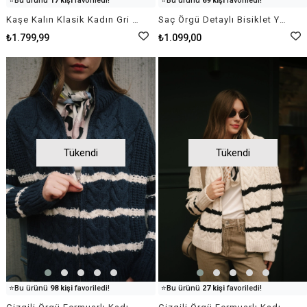
⭐️
Bu ürünü
17 kişi
favoriledi!
⭐️
Bu ürünü
69 kişi
favoriledi!
🛒
18 kişi
sepetine ekledi!
🛒
58 kişi
sepetine ekledi!
Kaşe Kalın Klasik Kadın Gri Blazer Ceket Mont
Saç Örgü Detaylı Bisiklet Yaka Kadın Bordo Kazak Triko
✅
Bugün
79 adet
satıldı
✅
Bugün
11 adet
satıldı
₺1.799,99
₺1.099,00
Tükendi
Tükendi
👀
Şu an
94 kişi
inceliyor!
👀
Şu an
41 kişi
inceliyor!
⭐️
Bu ürünü
98 kişi
favoriledi!
⭐️
Bu ürünü
27 kişi
favoriledi!
🛒
88 kişi
sepetine ekledi!
🛒
88 kişi
sepetine ekledi!