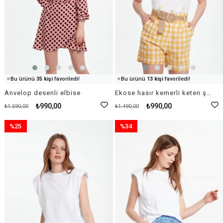
👀
Şu an
81 kişi
inceliyor!
👀
Şu an
19 kişi
inceliyor!
⭐️
Bu ürünü
35 kişi
favoriledi!
⭐️
Bu ürünü
13 kişi
favoriledi!
🛒
48 kişi
sepetine ekledi!
🛒
49 kişi
sepetine ekledi!
Anvelop desenli elbise
Ekose hasır kemerli keten şort sarı
✅
Bugün
90 adet
satıldı
✅
Bugün
20 adet
satıldı
₺990,00
₺990,00
₺1.590,00
₺1.490,00
%25
%34
İndirim
İndirim
%25İndirim
%34İndirim