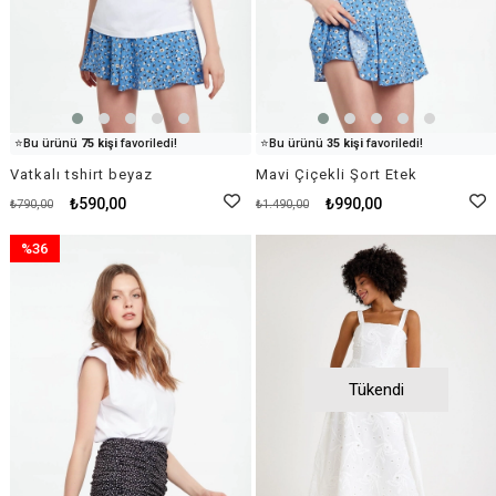
👀
Şu an
20 kişi
inceliyor!
👀
Şu an
56 kişi
inceliyor!
⭐️
Bu ürünü
75 kişi
favoriledi!
⭐️
Bu ürünü
35 kişi
favoriledi!
🛒
27 kişi
sepetine ekledi!
🛒
92 kişi
sepetine ekledi!
Vatkalı tshirt beyaz
Mavi Çiçekli Şort Etek
✅
Bugün
34 adet
satıldı
✅
Bugün
15 adet
satıldı
₺590,00
₺990,00
₺790,00
₺1.490,00
%36
İndirim
%36İndirim
Tükendi