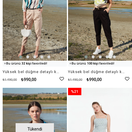
👀
Şu an
53 kişi
inceliyor!
👀
Şu an
49 kişi
inceliyor!
⭐️
Bu ürünü
32 kişi
favoriledi!
⭐️
Bu ürünü
100 kişi
favoriledi!
🛒
88 kişi
sepetine ekledi!
🛒
23 kişi
sepetine ekledi!
Yüksek bel düğme detaylı kemerli pantolon - Ekru
Yüksek bel düğme detaylı kemerli pantolon - Siyah
✅
Bugün
22 adet
satıldı
✅
Bugün
32 adet
satıldı
₺990,00
₺990,00
₺1.490,00
₺1.490,00
%21
İndirim
%21İndirim
Tükendi