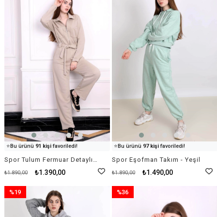
İndirim
İndirim
%26İndirim
%21İndirim
👀
Şu an
15 kişi
inceliyor!
👀
Şu an
83 kişi
inceliyor!
⭐️
Bu ürünü
91 kişi
favoriledi!
⭐️
Bu ürünü
97 kişi
favoriledi!
🛒
77 kişi
sepetine ekledi!
🛒
45 kişi
sepetine ekledi!
Spor Tulum Fermuar Detaylı - Krem Rengi
Spor Eşofman Takım - Yeşil
✅
Bugün
36 adet
satıldı
✅
Bugün
35 adet
satıldı
₺1.390,00
₺1.490,00
₺1.890,00
₺1.890,00
%19
%36
İndirim
İndirim
%19İndirim
%36İndirim