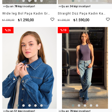
👀
Şu an
78 kişi
inceliyor!
👀
Şu an
34 kişi
inceliyor!
⭐️
Bu ürünü
19 kişi
favoriledi!
⭐️
Bu ürünü
53 kişi
favoriledi!
Wide leg Bol Paça Kadın Gri Denim Jean Kot Pantolon
Straight Düz Paça Kadın Kahverengi Denim Jean Kot Pantolon
🛒
35 kişi
sepetine ekledi!
🛒
60 kişi
sepetine ekledi!
✅
Bugün
57 adet
satıldı
✅
Bugün
49 adet
satıldı
₺1.290,00
₺1.590,00
₺1.590,00
₺1.590,00
%26
%19
İndirim
İndirim
%26İndirim
%19İndirim
👀
Şu an
51 kişi
inceliyor!
👀
Şu an
70 kişi
inceliyor!