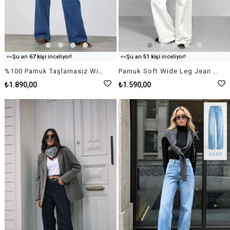
👀
Şu an
67 kişi
inceliyor!
👀
Şu an
51 kişi
inceliyor!
⭐️
Bu ürünü
80 kişi
favoriledi!
⭐️
Bu ürünü
85 kişi
favoriledi!
%100 Pamuk Taşlamasız Wide-Leg Jean - İndigo Mavi
Pamuk Soft Wide Leg Jean - Beyaz
🛒
87 kişi
sepetine ekledi!
🛒
84 kişi
sepetine ekledi!
✅
Bugün
37 adet
satıldı
✅
Bugün
35 adet
satıldı
₺1.890,00
₺1.590,00