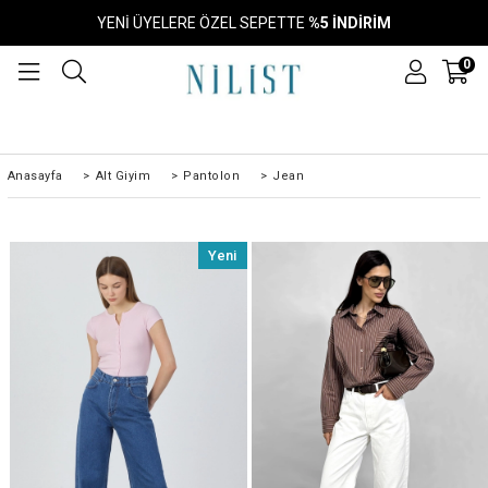
YENİ ÜYELERE ÖZEL SEPETTE
%5 İNDİRİM
0
Anasayfa
>
Alt Giyim
>
Pantolon
>
Jean
Yeni
Ürün