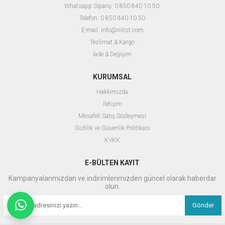
Whatsapp Sipariş: 0 850 840 10 50
Telefon: 0 850 840 10 50
E-mail:
info@nilist.com
Teslimat & Kargo
İ
ade & Değişim
KURUMSAL
Hakkımızda
İletişim
Mesafeli Satış Sözleşmesi
Gizlilik ve Güvenlik Politikası
KVKK
E-BÜLTEN KAYIT
Kampanyalarımızdan ve indirimlerimizden güncel olarak haberdar
olun.
Gönder