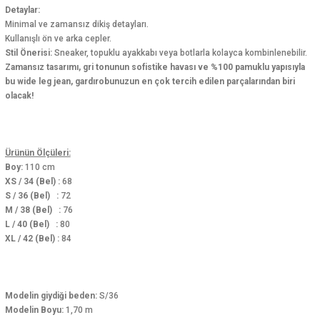
Detaylar:
Minimal ve zamansız dikiş detayları.
Kullanışlı ön ve arka cepler.
Stil Önerisi:
Sneaker, topuklu ayakkabı veya botlarla kolayca kombinlenebilir.
Zamansız tasarımı, gri tonunun sofistike havası ve %100 pamuklu yapısıyla
bu wide leg jean, gardırobunuzun en çok tercih edilen parçalarından biri
olacak!
Ürünün Ölçüleri:
Boy:
110 cm
XS / 34 (Bel) :
68
S / 36 (Bel) :
72
M / 38 (Bel) :
76
L / 40 (Bel) :
80
XL / 42 (Bel) :
84
Modelin giydiği beden:
S/36
Modelin Boyu:
1,70 m