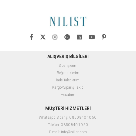
ALIŞVERİŞ BİLGİLERİ
Siparişlerim
Beğendiklerim
İade Taleplerim
Kargo/Sipariş Takip
Hesabım
MÜŞTERİ HİZMETLERİ
Whatsapp Sipariş: 0 850 840 10 50
Telefon: 0 850 840 10 50
E-mail:
info@nilist.com