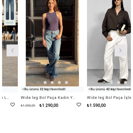
İndirim
%19İndirim
👀
Şu an
60 kişi
inceliyor!
👀
Şu an
11 kişi
inceliyor!
⭐️
Bu ürünü
32 kişi
favoriledi!
⭐️
Bu ürünü
42 kişi
favoriledi!
🛒
83 kişi
sepetine ekledi!
🛒
25 kişi
sepetine ekledi!
Wide leg Bol Paça Kadın Yıkamalı Lacivert Denim Jean Kot Pantolon
Wide leg Bol Paça İşleme Detaylı Kadın Ekru Denim Jean Kot Pantolon
✅
Bugün
18 adet
satıldı
✅
Bugün
78 adet
satıldı
₺1.290,00
₺1.590,00
₺1.590,00