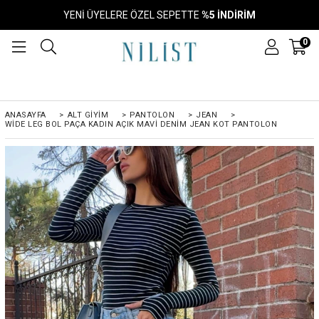
YENİ ÜYELERE ÖZEL SEPETTE
%5 İNDİRİM
0
ANASAYFA
>
ALT GIYIM
>
PANTOLON
>
JEAN
>
WIDE LEG BOL PAÇA KADIN AÇIK MAVI DENIM JEAN KOT PANTOLON