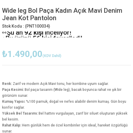
Wide leg Bol Paça Kadın Açık Mavi Denim
Jean Kot Pantolon
Stok Kodu :
(PNT100034)
Şu an
92 kişi
inceliyor!
👀
Bu ürünü
56 kişi
favoriledi!
⭐️
28 kişi
sepetine ekledi!
🛒
Bugün
30 adet
satıldı
✅
₺1.490,00
(KDV Dahil)
Renk:
Zarif ve modern Açık Mavi tonu, her kombine uyum sağlar.
Paça Kesimi:
Bol paça tasarım (Wide leg), bacak boyunca rahat ve şık bir
görünüm sunar.
Kumaş Yapısı:
%100 pamuk, doğal ve nefes alabilir denim kumaş. Gün boyu
konfor sağlar.
Yüksek Bel Tasarımı:
Bel hattını vurgulayan, zarif bir siluet oluşturan yüksek
bel kesim.
Rahat Kalıp:
Hem günlük hem de özel kombinler için ideal, hareket özgürlüğü
sunar.